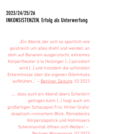
2023/24/25/26
INKONSISTENZEN. Erfolg als Unterwerfung
„Ein Abend, der sich so sportlich wie
geistreich um alles dreht und wendet, an
dem auf Bananen ausgerutscht, extremes
Körpertheater à la Holzinger [...] parodiert
wird [...] und trotzdem die schönsten
Erkenntnisse über die eigenen Dilemmata
aufblühen…“ –
Berliner Zeitung
, 02.2023
„… dass auch ein Abend übers Scheitern
gelingen kann (...) liegt auch am
großartigen Schauspiel-Trio: Hinter Grahs’
skeptisch-ironischem Blick, Rönnebecks
Körperslapstick und Hohnlosers
Scheinnaivität öffnen sich Welten.“ –
Berliner Morgenpost
, 02.2023