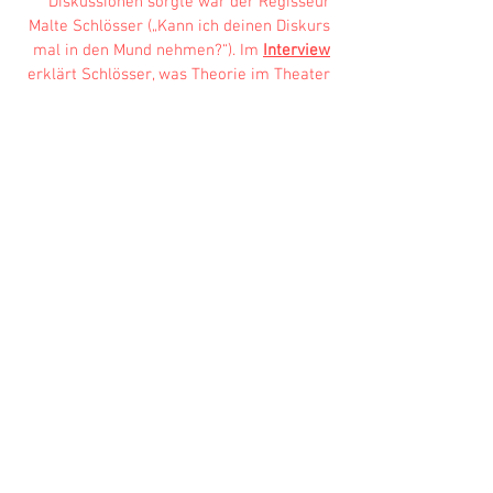
Diskussionen sorgte war der Regisseur
Malte Schlösser („Kann ich deinen Diskurs
mal in den Mund nehmen?“). Im
Interview
erklärt Schlösser, was Theorie im Theater
leisten kann und erzählt, warum man
René Pollesch kreuzigen muss, um ihn zu
gewinnen.
2009
TÖTET DIE TRAURIGEN UND DIE WELT WIRD
FRÖHLICHER
Tagesspiegel