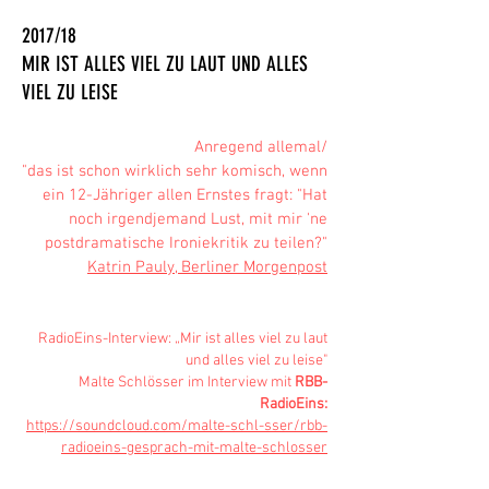
2017/18
MIR IST ALLES VIEL ZU LAUT UND ALLES
VIEL ZU LEISE
Anregend allemal/
"das ist schon wirklich sehr komisch, wenn
ein 12-Jähriger allen Ernstes fragt: "Hat
noch irgendjemand Lust, mit mir 'ne
postdramatische Ironiekritik zu teilen?"
Katrin Pauly, Berliner Morgenpost
RadioEins-Interview: „Mir ist alles viel zu laut
und alles viel zu leise"
Malte Schlösser im Interview mit
RBB-
RadioEins:
https://soundcloud.com/malte-schl-sser/rbb-
radioeins-gesprach-mit-malte-schlosser