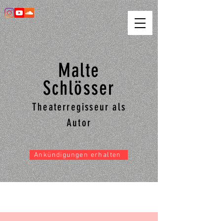
Malte
Schlösser
Theaterregisseur als
Autor
Ankündigungen erhalten
AKT