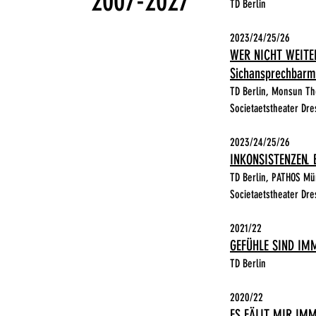
2007-2027
TD Berlin
2023/24/25/26
WER NICHT WEITER
Sichansprechbarma
TD Berlin, Monsun Th
Societaetstheater
Dre
2023/24/25/26
INKONSISTENZEN. E
TD Berlin, PATHOS M
Societaetstheater Dr
2021/22
GEFÜHLE SIND IM
TD Berlin
2020/22
ES FÄLLT MIR IM