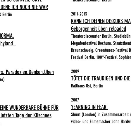
 DENE ICH NOCH NIE WAR
2011-2013
D Berlin
KANN ICH DEINEN DISKURS MA
Geborgenheit üben reloaded
NORMA.
Theaterdiscounter Berlin, Studiobüh
thyland
Megafonfestival Bochum, Staatsthea
Braunschweig, Greentunes-Festival B
Festival Berlin, 100°-Festival Sophie
rs.
Paradoxien.Denken.Üben
2009
TÖTET DIE TRAURIGEN UND DI
eihe)
Ballhaus Ost, Berlin
2007
YEARNING IN FEAR
T EINE WUNDERBARE BÜHNE FÜR
etzten Tage der Klischees
Shunt (London) in Zusammenarbeit 
video- und Filmemacher John Hardw
n