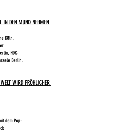
L IN DEN MUND NEHMEN.
ne Köln,
ter
erlin, HDK-
nsaele Berlin.
E WELT WIRD FRÖHLICHER
mit dem Pop-
ick