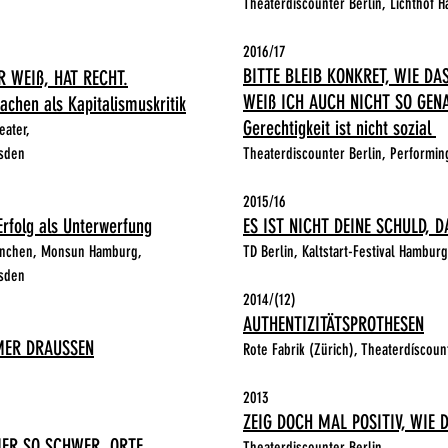
Theaterdiscounter Berlin, Lichthof 
2016/17
BITTE BLEIB KONKRET, WIE DAS
 WEIß, HAT RECHT.
WEIß ICH AUCH NICHT SO GENA
chen als Kapitalismuskritik
Gerechtigkeit ist nicht sozial
eater,
sden
Theaterdiscounter Berlin, Performing
2015/16
rfolg als Unterwerfung
ES IST NICHT DEINE SCHULD, 
ünchen, Monsun Hamburg,
TD Berlin, Kaltstart-Festival Hamburg
esden
2014/(12)
AUTHENTIZITÄTSPROTHESEN
MER DRAUSSEN
Rote Fabrik
(Zürich), Theaterdíscoun
2013
ZEIG DOCH MAL POSITIV, WIE
MER SO SCHWER, ORTE
Theaterdiscounter Berlin