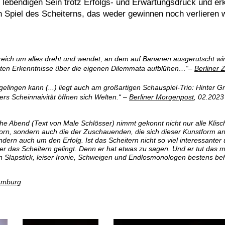
lebendigen Sein trotz Erfolgs- und Erwartungsdruck und er
n Spiel des Scheiterns, das weder gewinnen noch verlieren wi
streich um alles dreht und wendet, an dem auf Bananen ausgerutscht wi
hönsten Erkenntnisse über die eigenen Dilemmata aufblühen…“–
Berliner 
lingen kann (...) liegt auch am großartigen Schauspiel-Trio: Hinter Gr
s Scheinnaivität öffnen sich Welten.“ –
Berliner Morgenpost
, 02.2023
e Abend (Text von Male Schlösser) nimmt gekonnt nicht nur alle Klisc
rn, sondern auch die der Zuschauenden, die sich dieser Kunstform ann
ern auch um den Erfolg. Ist das Scheitern nicht so viel interessante
 das Scheitern gelingt. Denn er hat etwas zu sagen. Und er tut das mi
n Slapstick, leiser Ironie, Schweigen und Endlosmonologen bestens be
Hamburg