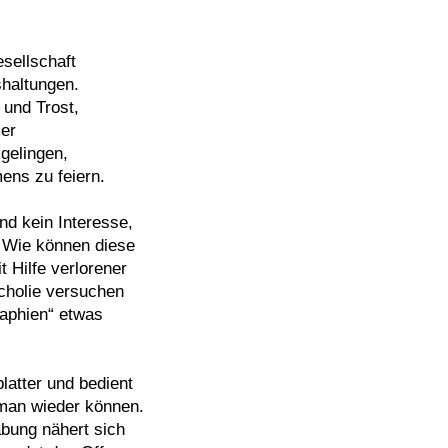
sellschaft
shaltungen.
und Trost,
ser
gelingen,
ns zu feiern.
nd kein Interesse,
. Wie können diese
 Hilfe verlorener
cholie versuchen
aphien“ etwas
atter und bedient
 man wieder können.
bung nähert sich