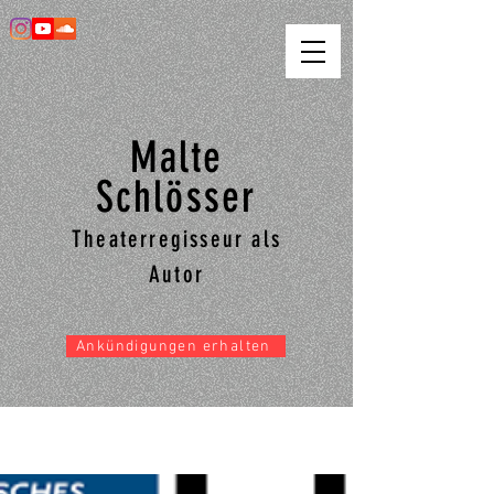
Malte
Schlösser
Theaterregisseur als
Autor
Ankündigungen erhalten
Tagblattzürich