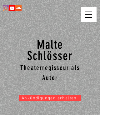
Malte
Schlösser
Theaterregisseur als
Autor
Ankündigungen erhalten
RBB Kultur zu "Es fällt mir immer so
schwer, Orte zu verlassen, an denen ich
noch nie war"