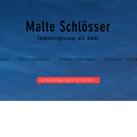
Malte Schlösser
Theaterregisseur als Autor
ktuell
Alle Produktionen
Presse / Interviews
Schlösser / Konta
Ankündigungen erhalten
n