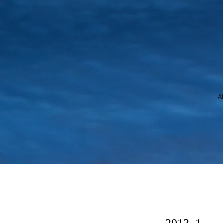
A
Readers Editio