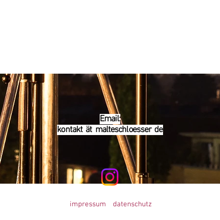
Email:
kontakt ät malteschloesser de
impressum
datenschutz