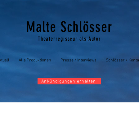
Malte Schlösser
Theaterregisseur als Autor
ktuell
Alle Produktionen
Presse / Interviews
Schlösser / Konta
Ankündigungen erhalten
land