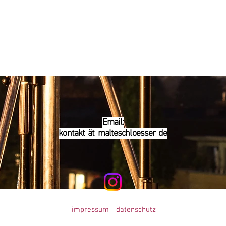
Email:
kontakt ät malteschloesser de
impressum
datenschutz